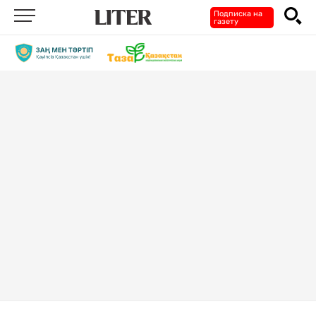
Подписка на
газету