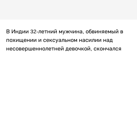
В Индии 32-летний мужчина, обвиняемый в
похищении и сексуальном насилии над
несовершеннолетней девочкой, скончался
после того, как разъяренная толпа жестоко
избила его в. Полиция сообщила об аресте
восьми человек, причастных к нападению,
передает
Liter.kz
со ссылкой на
news9live
.
Местные жители рассказали, что
обвиняемый, Мохаммад Эмроз, похитил
школьницу и держал ее взаперти в своем
доме два дня. Семья искала ее повсюду, но не
смогла найти никаких следов. Спустя