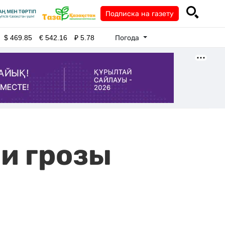
Подписка на газету
Погода
$
469.85
€
542.16
₽
5.78
и грозы