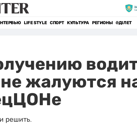
НТЕРВЬЮ
LIFE STYLE
СПОРТ
КУЛЬТУРА
РЕГИОНЫ
ӘДІЛЕТ
олучению води
ане жалуются н
пецЦОНе
и решить.