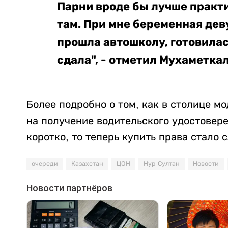
Парни вроде бы лучше практи
там. При мне беременная деву
прошла автошколу, готовилась
сдала", - отметил Мухаметка
Более подробно о том, как в столице м
на получение водительского удостовер
коротко, то теперь купить права стало 
очереди
Казахстан
ЦОН
Нур-Султан
Новости