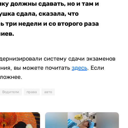
ку должны сдавать, но и там и
шка сдала, сказала, что
 три недели и со второго раза
лиев.
одернизировали систему сдачи экзаменов
ения, вы можете почитать
здесь
. Если
сложнее.
Водители
права
авто