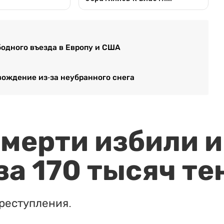
бодного въезда в Европу и США
вождение из-за неубранного снега
мерти избили и
за 170 тысяч те
реступления.