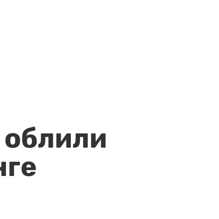
 облили
нге