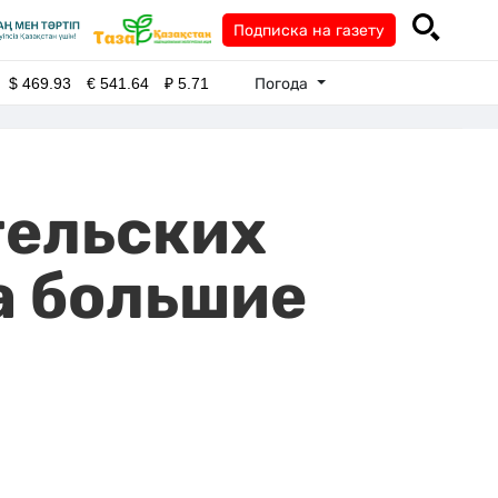
Подписка на газету
Погода
$
469.93
€
541.64
₽
5.71
тельских
а большие