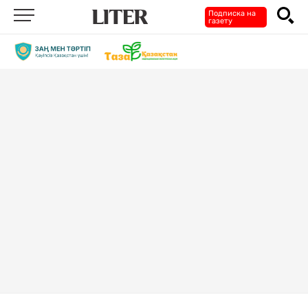
Подписка на
газету