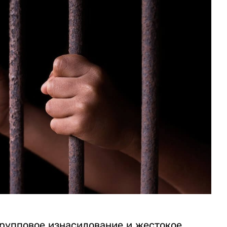
рупповое изнасилование и жестокое