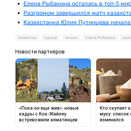
Елена Рыбакина осталась в топ-5 ми
Разгромом завершился матч казахст
Казахстанка Юлия Путинцева начала 
Казахстан
турнир
теннис
Елена Рыбакина
мат