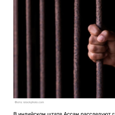
Фото: istockphoto.com
В индийском штате Ассам расследуют г