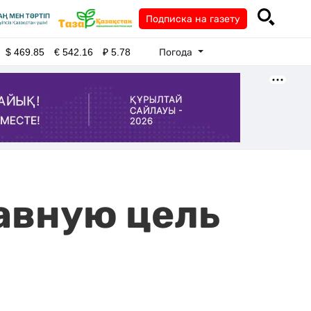
Подписка на газету
Погода
$
469.85
€
542.16
₽
5.78
авную цель