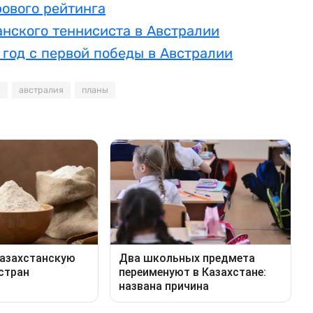
рового рейтинга
анского теннисиста в Австралии
год с первой победы в Австралии
ч
австралия
планы