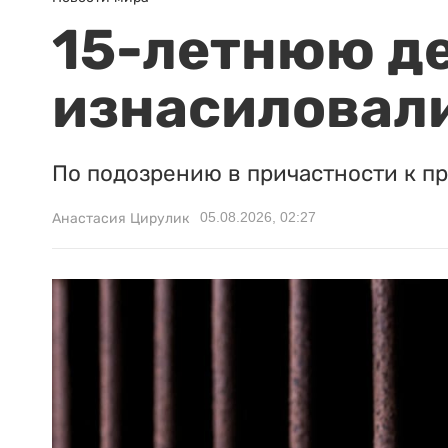
15-летнюю д
изнасиловали
По подозрению в причастности к п
05.08.2026, 02:27
Анастасия Цирулик