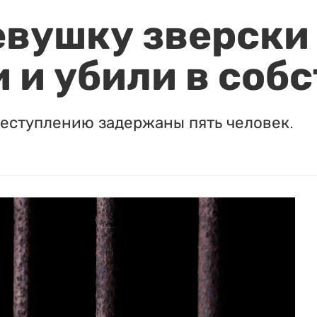
евушку зверски
 и убили в соб
реступлению задержаны пять человек.