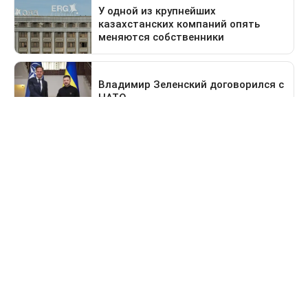
Предыдущая новость
Поездка в Тараз станет дольше: водителей
перенаправят на старый перевал
Свидетельство о постановке на учет периодического печатного
издания №16475-СИ от 24.04.2017 г. Выдано Комитетом
государственного контроля в области связи, информатизации
и средств массовой информации Министерства информации и
коммуникации Республики Казахстан.