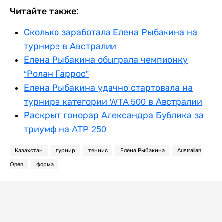
Читайте также:
Сколько заработала Елена Рыбакина на
турнире в Австралии
Елена Рыбакина обыграла чемпионку
“Ролан Гаррос”
Елена Рыбакина удачно стартовала на
турнире категории WTA 500 в Австралии
Раскрыт гонорар Александра Бублика за
триумф на ATP 250
Казахстан
турнир
теннис
Елена Рыбакина
Australian
Open
форма