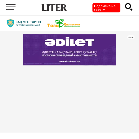
Подписка на
газету