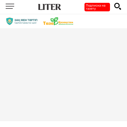
Подписка на
газету