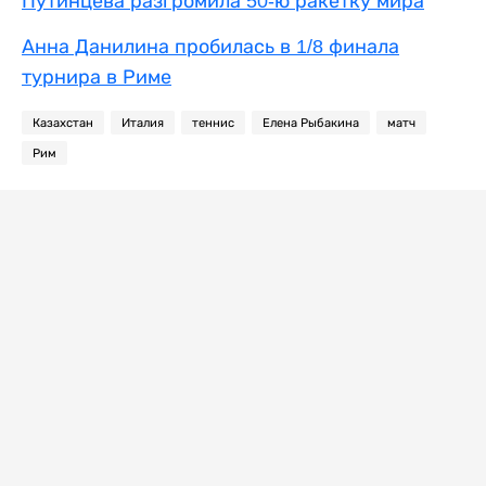
Путинцева разгромила 50-ю ракетку мира
Анна Данилина пробилась в 1/8 финала
турнира в Риме
Казахстан
Италия
теннис
Елена Рыбакина
матч
Рим