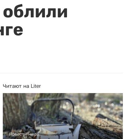
 облили
нге
Читают на Liter
Новости мира