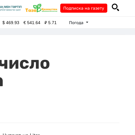
Подписка на газету
Погода
$
469.93
€
541.64
₽
5.71
 число
n