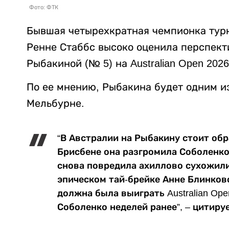
Фото: ФТК
Бывшая четырехкратная чемпионка тур
Ренне Стаббс высоко оценила перспект
Рыбакиной (№ 5) на Australian Open 202
По ее мнению, Рыбакина будет одним из
Мельбурне.
“В Австралии на Рыбакину стоит обр
Брисбене она разгромила Соболенко,
снова повредила ахиллово сухожили
эпическом тай-брейке Анне Блинково
должна была выиграть Australian Ope
Соболенко неделей ранее”, – цитиру