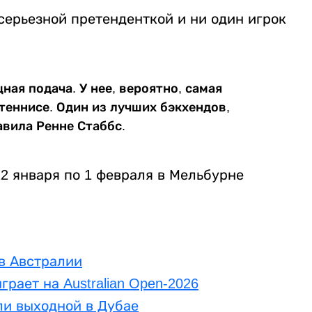
 серьезной претенденткой и ни один игрок
щная подача. У нее, вероятно, самая
теннисе. Один из лучших бэкхендов,
авила Ренне Стаббс.
 12 января по 1 февраля в Мельбурне
в Австралии
рает на Australian Open-2026
ли выходной в Дубае