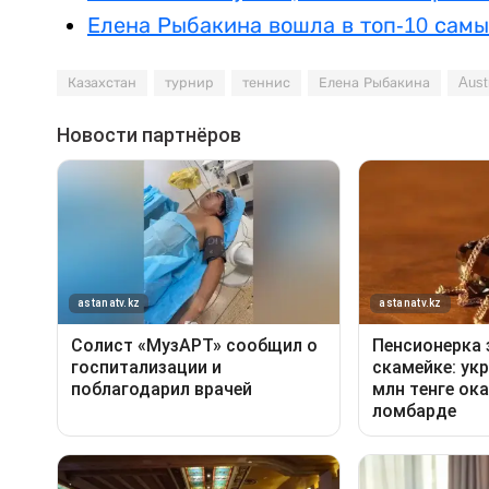
Елена Рыбакина вошла в топ-10 сам
Казахстан
турнир
теннис
Елена Рыбакина
Aust