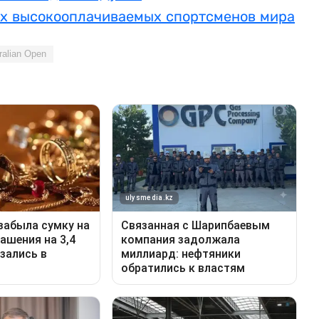
ых высокооплачиваемых спортсменов мира
ralian Open