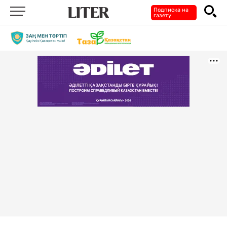
Подписка на
газету