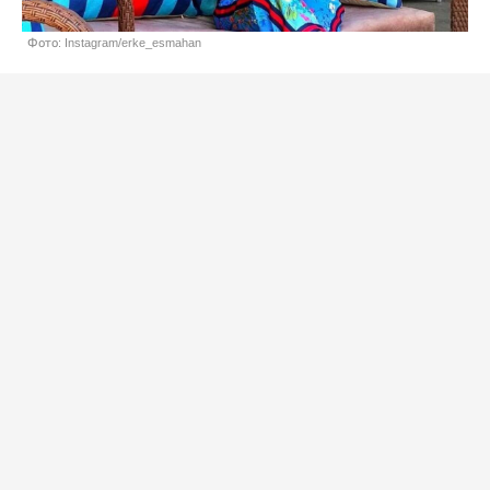
Фото: Instagram/erke_esmahan