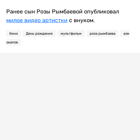
Ранее сын Розы Рымбаевой опубликовал
милое видео артистки
с внуком.
Кино
День рождения
мультфильм
роза рымбаева
али
окапов