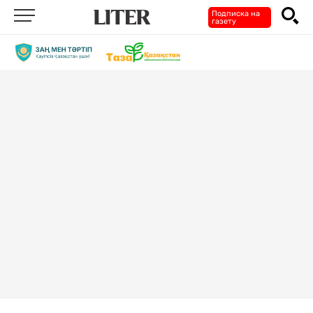
Подписка на
газету