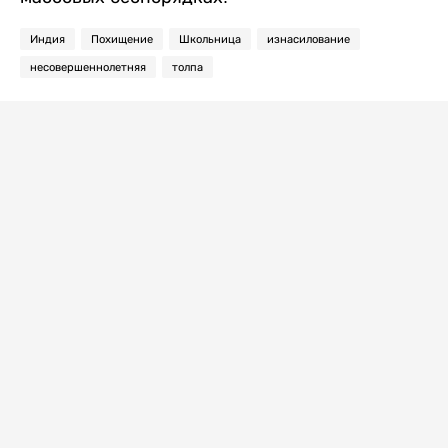
Индия
Похищение
Школьница
изнасилование
несовершеннолетняя
толпа