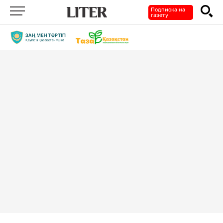
Подписка на
газету