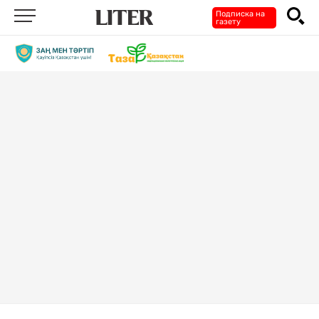
Подписка на
газету