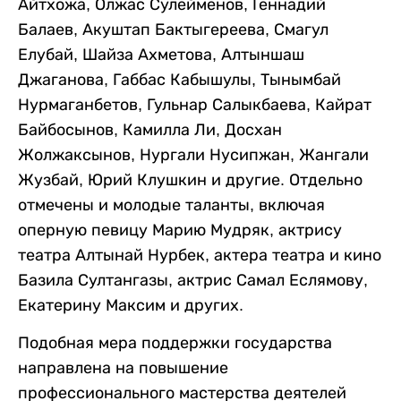
Айтхожа, Олжас Сулейменов, Геннадий
Балаев, Акуштап Бактыгереева, Смагул
Елубай, Шайза Ахметова, Алтыншаш
Джаганова, Габбас Кабышулы, Тынымбай
Нурмаганбетов, Гульнар Салыкбаева, Кайрат
Байбосынов, Камилла Ли, Досхан
Жолжаксынов, Нургали Нусипжан, Жангали
Жузбай, Юрий Клушкин и другие. Отдельно
отмечены и молодые таланты, включая
оперную певицу Марию Мудряк, актрису
театра Алтынай Нурбек, актера театра и кино
Базила Султангазы, актрис Самал Еслямову,
Екатерину Максим и других.
Подобная мера поддержки государства
направлена на повышение
профессионального мастерства деятелей