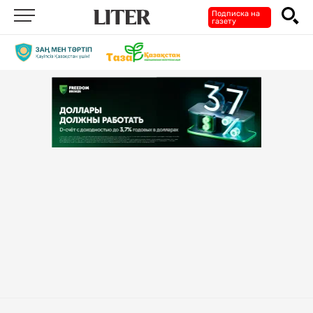
Подписка на
газету