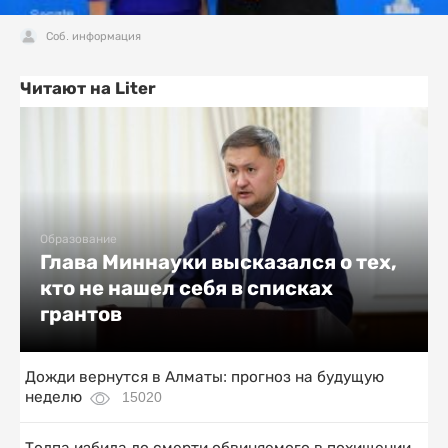
Соб. информация
Читают на Liter
Образование
Глава Миннауки высказался о тех,
кто не нашел себя в списках
грантов
Дожди вернутся в Алматы: прогноз на будущую
неделю
15020
Толпа избила до смерти обвиняемого в похищении