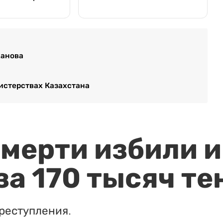
ханова
истерствах Казахстана
мерти избили и
за 170 тысяч те
реступления.