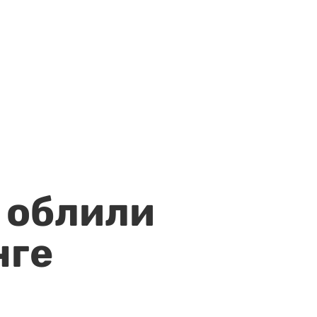
 облили
нге