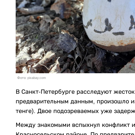
Фото: pixabay.com
В Санкт-Петербурге расследуют жесток
предварительным данным, произошло из-
тенге). Двое подозреваемых уже задер
Между знакомыми вспыхнул конфликт из
Красносельском районе. По предварит