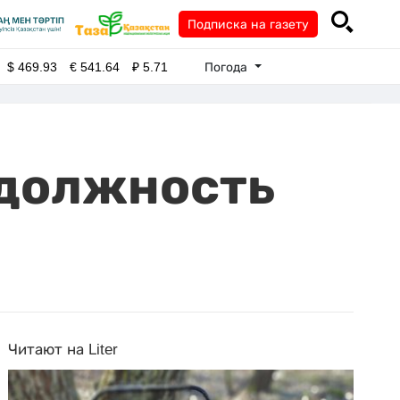
Подписка на газету
Погода
$
469.93
€
541.64
₽
5.71
 должность
Читают на Liter