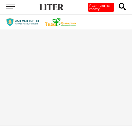
Подписка на
газету