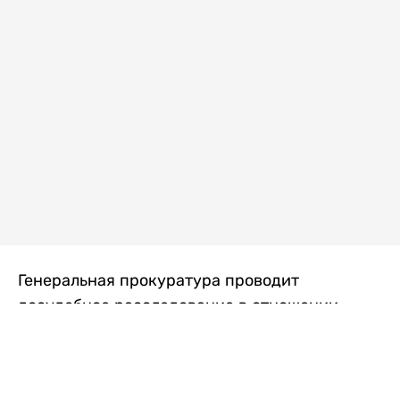
Генеральная прокуратура проводит
досудебное расследование в отношении
преступной группы, длительное время
занимавшейся экономической контрабандой
товаров из Китая в Казахстан, передает