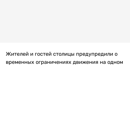
Жителей и гостей столицы предупредили о
временных ограничениях движения на одном
из самых загруженных проспектов города.
Причиной станут дорожные работы, которые
продлятся два дня, передает
Liter.kz
.
По информации городских служб, с 7 по 8
августа на проспекте Кабанбай батыра
пройдет ремонт дорожного покрытия. В связи
с этим движение будет частично ограничено