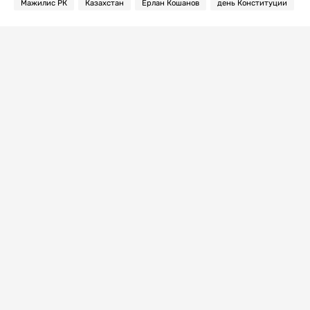
Мажилис РК
Казахстан
Ерлан Кошанов
день Конституции