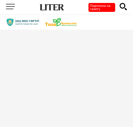
Подписка на
газету