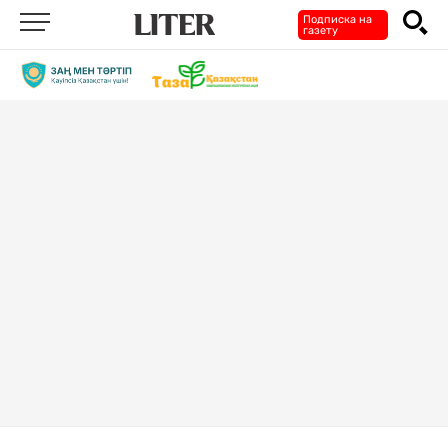
Подписка на
газету