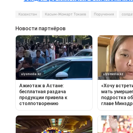
Казахстан
Касым-Жомарт Токаев
Поручения
солда