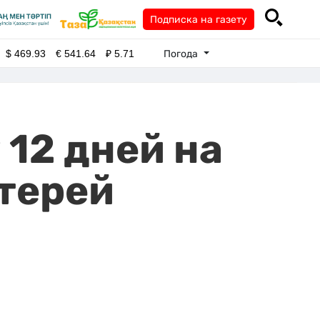
Подписка на газету
Погода
$
469.93
€
541.64
₽
5.71
12 дней на
терей