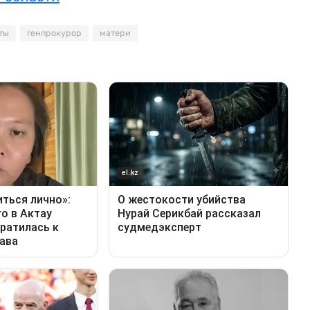
ты
генпрокурор
матери