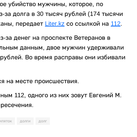
ое убийство мужчины, которое, по
за долга в 30 тысяч рублей (174 тысячи
жаны, передает
Liter.kz
со ссылкой на
112
.
-за денег на проспекте Ветеранов в
ельным данным, двое мужчин удерживали
 рублей. Во время расправы они избивали
я на месте происшествия.
ым 112, одного из них зовут Евгений М.
пресечения.
ипяток
долги
долг