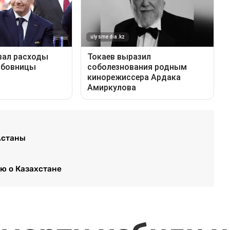
Астаны
ью о Казахстане