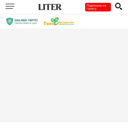
Подписка на
газету