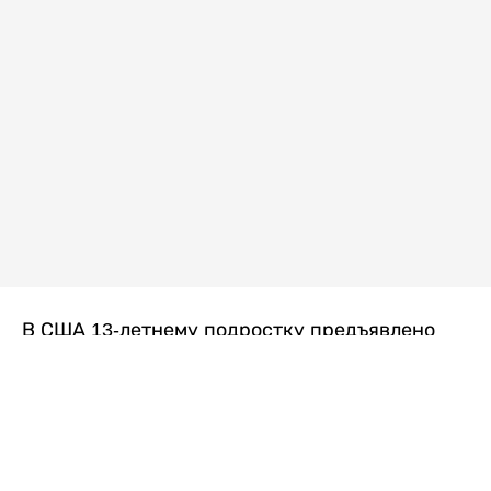
В США 13-летнему подростку предъявлено
обвинение в убийстве второй степени после
гибели его 14-летней сводной сестры. По
версии следствия, трагедия произошла
вскоре после ссоры между детьми, передает
Liter.kz
со ссылкой на
kmph.com
.