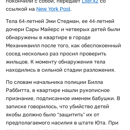
покончили с собой, передает
Liter.kz
со
ссылкой на
New York Post
.
Тела 64-летней Эми Стедман, ее 44-летней
дочери Сары Майерс и четверых детей были
обнаружены в квартире в городе
Механиквилл после того, как обеспокоенный
сосед несколько раз просил проверить
жильцов. К моменту обнаружения тела
находились в сильной стадии разложения.
По словам начальника полиции Билла
Раббитта, в квартире нашли рукописное
признание, подписанное именем бабушки. В
записке говорилось, что убийство детей
якобы должно было "защитить” их от
предполагаемого насилия в штате Юта. При