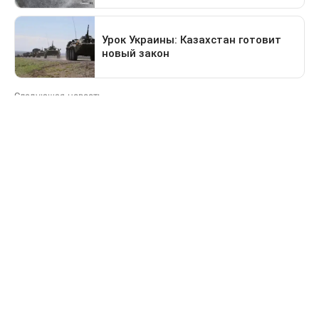
Следующая новость
Какие дороги перекроют в Астане 9 августа
Предыдущая новость
Поездка в Тараз станет дольше: водителей
перенаправят на старый перевал
Деньги
За сколько продают и
покупают доллары в
обменниках Казахстана 6
августа