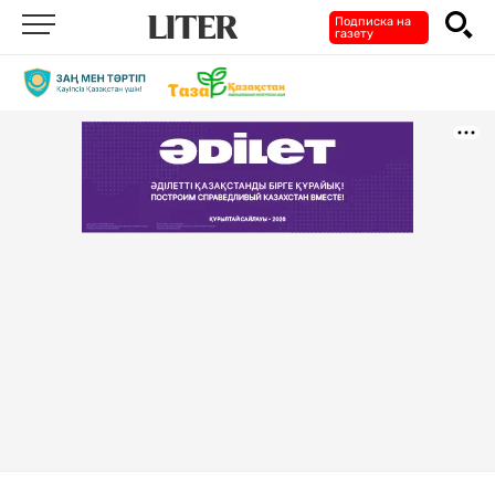
Подписка на
газету