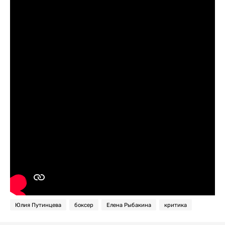
Юлия Путинцева
боксер
Елена Рыбакина
критика