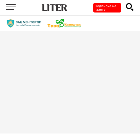
Подписка на
газету