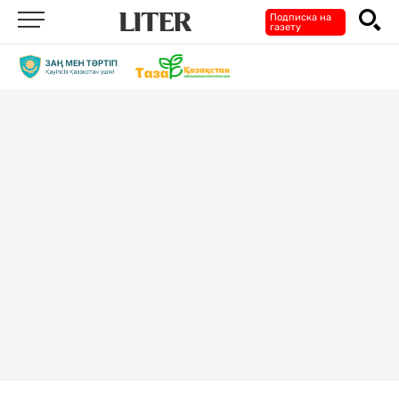
Подписка на
газету