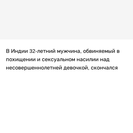
В Индии 32-летний мужчина, обвиняемый в
похищении и сексуальном насилии над
несовершеннолетней девочкой, скончался
после того, как разъяренная толпа жестоко
избила его в. Полиция сообщила об аресте
восьми человек, причастных к нападению,
передает
Liter.kz
со ссылкой на
news9live
.
Местные жители рассказали, что
обвиняемый, Мохаммад Эмроз, похитил
школьницу и держал ее взаперти в своем