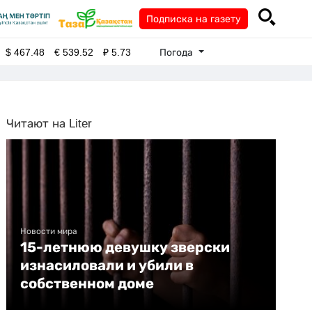
Подписка на газету
Погода
$
467.48
€
539.52
₽
5.73
Читают на Liter
Новости мира
15-летнюю девушку зверски
изнасиловали и убили в
собственном доме