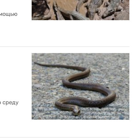
омощью
 среду