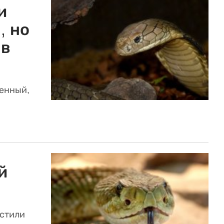
и
, но
 в
енный,
й
стили