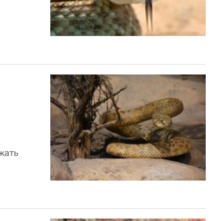
:
жать