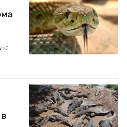
ома
елей
 в