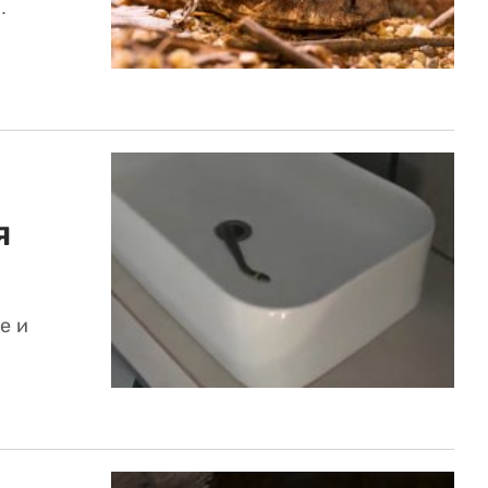
.
я
е и