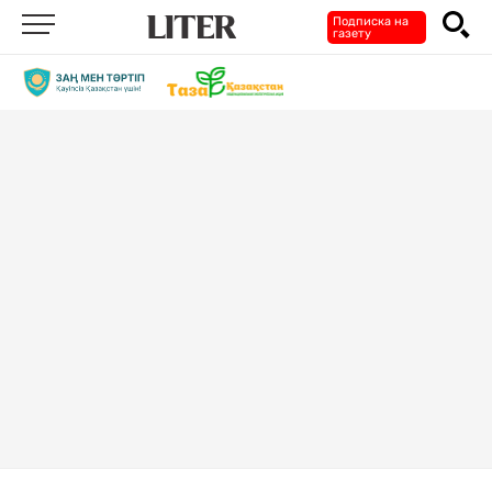
Подписка на
газету