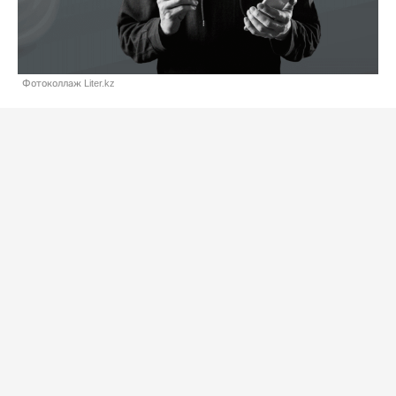
Фотоколлаж Liter.kz