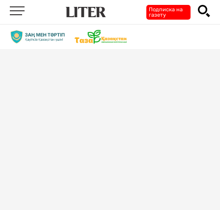
Подписка на
газету