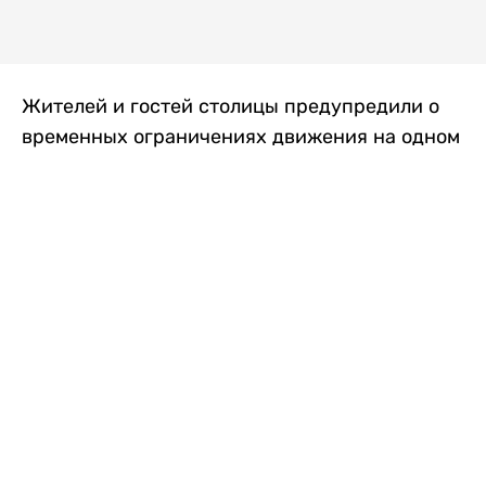
Жителей и гостей столицы предупредили о
временных ограничениях движения на одном
из самых загруженных проспектов города.
Причиной станут дорожные работы, которые
продлятся два дня, передает
Liter.kz
.
По информации городских служб, с 7 по 8
августа на проспекте Кабанбай батыра
пройдет ремонт дорожного покрытия. В связи
с этим движение будет частично ограничено
на участке от улицы Калкаман до улицы
Сарайшык. Полностью перекрывать дорогу не
планируется. На время ремонта движение
транспорта организуют по одной стороне