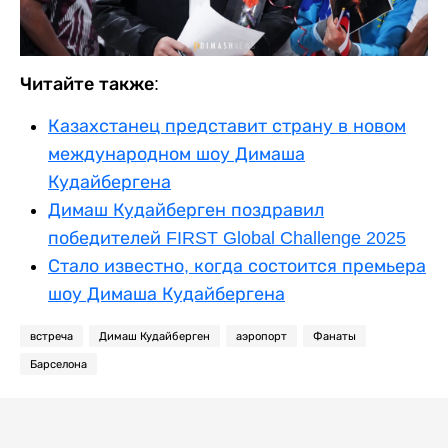
Читайте также:
Казахстанец представит страну в новом
международном шоу Димаша
Кудайбергена
Димаш Кудайберген поздравил
победителей FIRST Global Challenge 2025
Стало известно, когда состоится премьера
шоу Димаша Кудайбергена
встреча
Димаш Кудайберген
аэропорт
Фанаты
Барселона