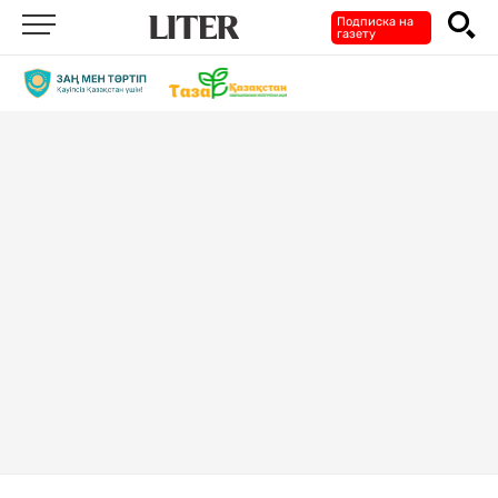
Подписка на
газету