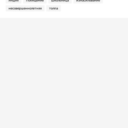
Индия
Похищение
Школьница
изнасилование
несовершеннолетняя
толпа