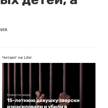
ия.
Читают на Liter
Новости мира
15-летнюю девушку зверски
изнасиловали и убили в