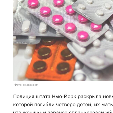
Фото: pixabay.com
Полиция штата Нью-Йорк раскрыла новы
которой погибли четверо детей, их мат
что женщины заранее спланировали убий