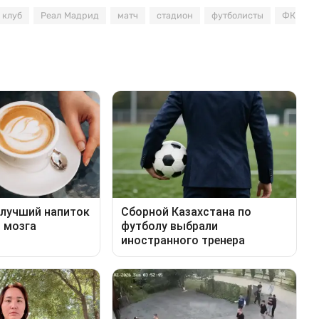
 клуб
Реал Мадрид
матч
стадион
футболисты
ФК