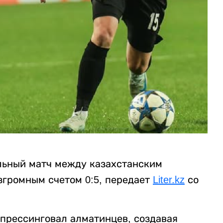
льный матч между казахстанским
згромным счетом 0:5, передает
Liter.kz
со
 прессинговал алматинцев, создавая