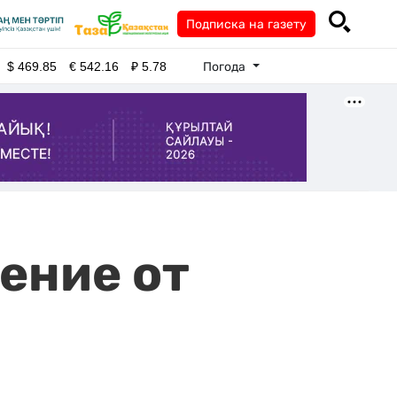
Подписка на газету
Погода
$
469.85
€
542.16
₽
5.78
ение от