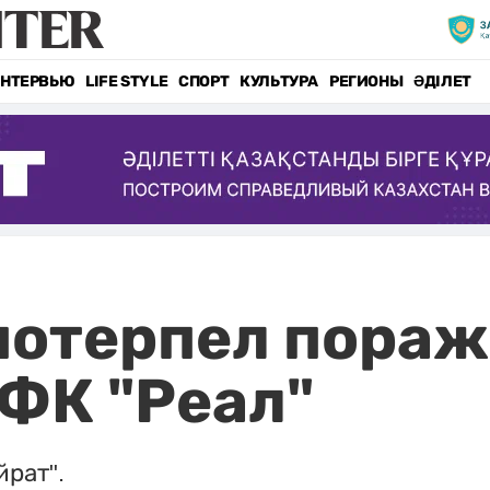
НТЕРВЬЮ
LIFE STYLE
СПОРТ
КУЛЬТУРА
РЕГИОНЫ
ӘДІЛЕТ
потерпел пораж
ФК "Реал"
рат".