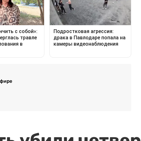
эфире
ть убили четвер