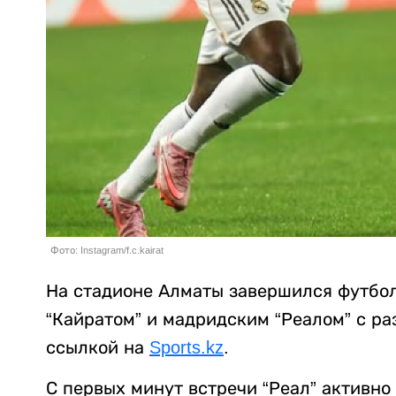
Фото: Instagram/f.c.kairat
На стадионе Алматы завершился футбо
“Кайратом” и мадридским “Реалом” с ра
ссылкой на
Sports.kz
.
С первых минут встречи “Реал” активно