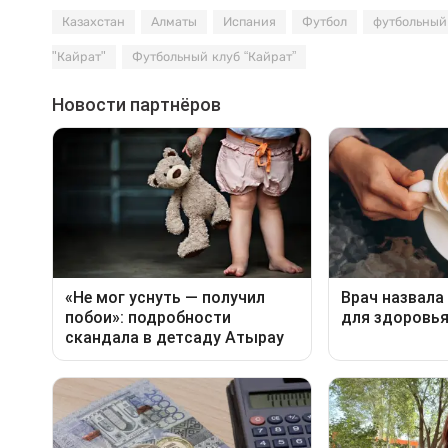
Казахстан
Алматы
Испания
Футбол
футбольный
"Кайрат"
Футбольный клуб “Кайрат”