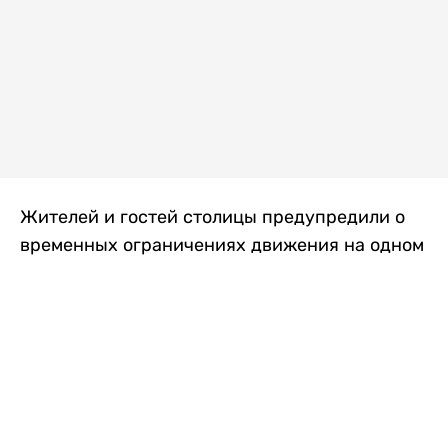
Жителей и гостей столицы предупредили о
временных ограничениях движения на одном
из самых загруженных проспектов города.
Причиной станут дорожные работы, которые
продлятся два дня, передает
Liter.kz
.
По информации городских служб, с 7 по 8
августа на проспекте Кабанбай батыра
пройдет ремонт дорожного покрытия. В связи