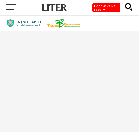
Подписка на
газету