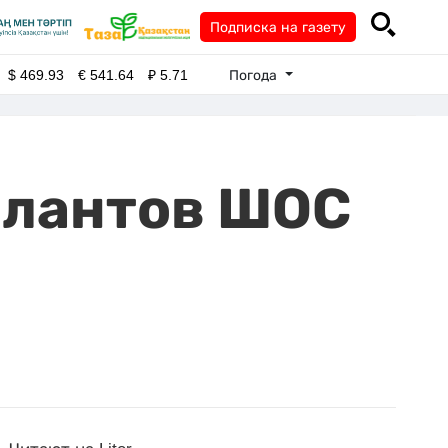
Подписка на газету
Погода
$
469.93
€
541.64
₽
5.71
алантов ШОС