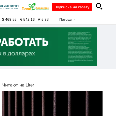
Подписка на газету
Погода
$
469.85
€
542.16
₽
5.78
Читают на Liter