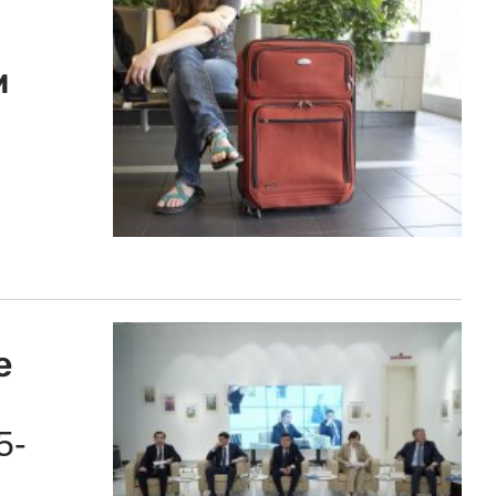
м
е
5-