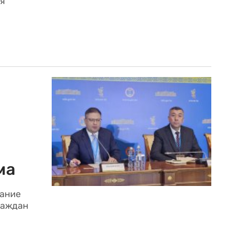
ия
ма
дание
раждан