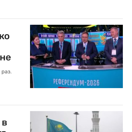
ко
ане
 раз.
 в