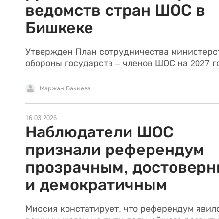
ведомств стран ШОС в
Бишкеке
Утвержден План сотрудничества министерс
обороны государств – членов ШОС на 2027 г
Маржан Бакиева
16.03.2026
Наблюдатели ШОС
признали референдум
прозрачным, достовер
и демократичным
Миссия констатирует, что референдум явил