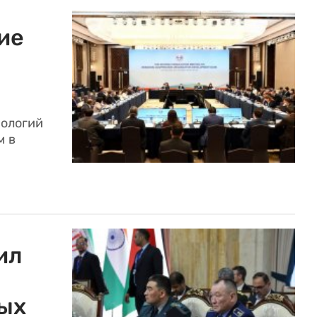
ие
нологий
м в
ил
ых