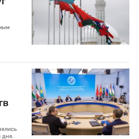
уг
имым
тв
нялись
 дня.