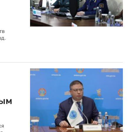
тв
од.
ным
ся