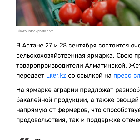
Фото: istockphoto.com
В Астане 27 и 28 сентября состоится о
сельскохозяйственная ярмарка. Свою п
товаропроизводители Алматинской, Жет
передает
Liter.kz
со ссылкой на
пресс-с
На ярмарке аграрии предложат разнооб
бакалейной продукции, а также овощей 
напрямую от фермеров, что способству
продовольствия, так и поддержке отече