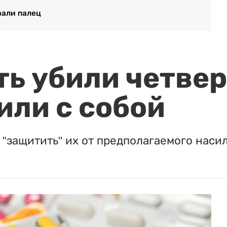
вали палец
ть убили четвер
или с собой
"защитить" их от предполагаемого насил