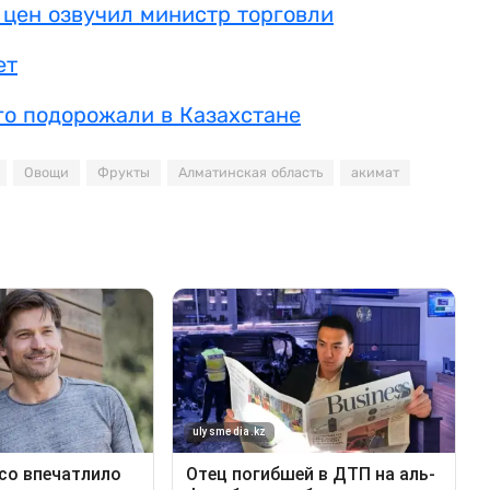
цен озвучил министр торговли
ет
го подорожали в Казахстане
Овощи
Фрукты
Алматинская область
акимат