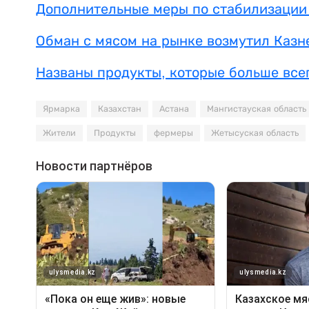
Дополнительные меры по стабилизации 
Обман с мясом на рынке возмутил Казн
Названы продукты, которые больше все
Ярмарка
Казахстан
Астана
Мангистауская область
Жители
Продукты
фермеры
Жетысуская область