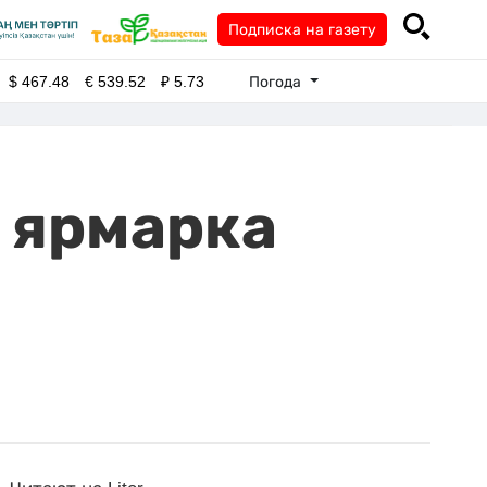
Подписка на газету
Погода
$
467.48
€
539.52
₽
5.73
т ярмарка