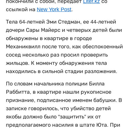
покончили с собой, передает
Liter.kz
со
ссылкой на
New York Post
.
Тела 64-летней Эми Стедман, ее 44-летней
дочери Сары Майерс и четверых детей были
обнаружены в квартире в городе
Механиквилл после того, как обеспокоенный
сосед несколько раз просил проверить
жильцов. К моменту обнаружения тела
находились в сильной стадии разложения.
По словам начальника полиции Билла
Раббитта, в квартире нашли рукописное
признание, подписанное именем бабушки. В
записке говорилось, что убийство детей
якобы должно было "защитить” их от
предполагаемого насилия в штате Юта. При