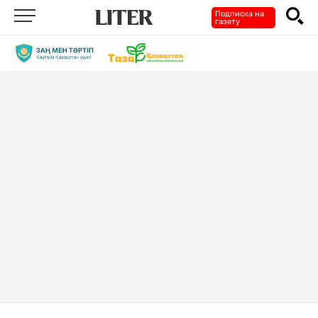
Подписка на
газету