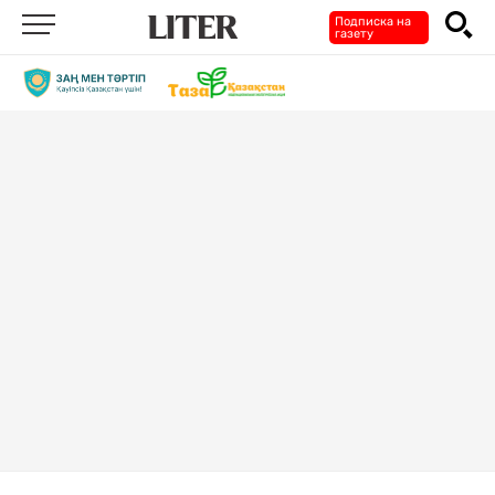
Подписка на
газету