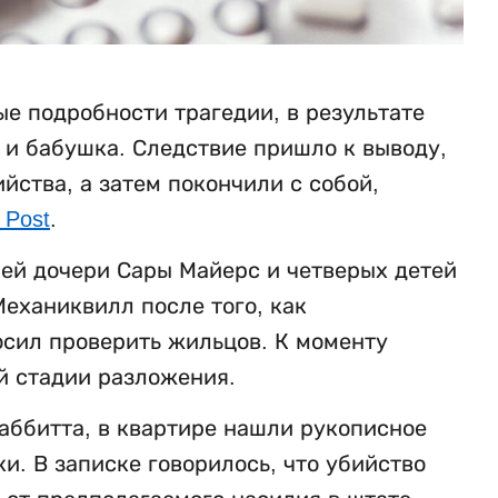
е подробности трагедии, в результате
ь и бабушка. Следствие пришло к выводу,
ства, а затем покончили с собой,
 Post
.
ней дочери Сары Майерс и четверых детей
еханиквилл после того, как
осил проверить жильцов. К моменту
й стадии разложения.
аббитта, в квартире нашли рукописное
. В записке говорилось, что убийство