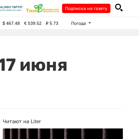
Подписка на газету
Погода
$
467.48
€
539.52
₽
5.73
 17 июня
Читают на Liter