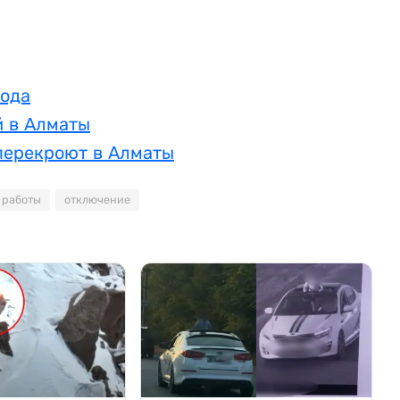
года
й в Алматы
 перекроют в Алматы
 работы
отключение