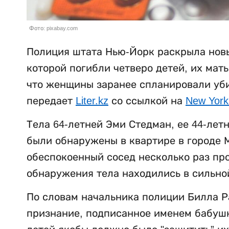
Фото: pixabay.com
Полиция штата Нью-Йорк раскрыла новы
которой погибли четверо детей, их мат
что женщины заранее спланировали убий
передает
Liter.kz
со ссылкой на
New York
Тела 64-летней Эми Стедман, ее 44-лет
были обнаружены в квартире в городе М
обеспокоенный сосед несколько раз пр
обнаружения тела находились в сильно
По словам начальника полиции Билла Р
признание, подписанное именем бабушки