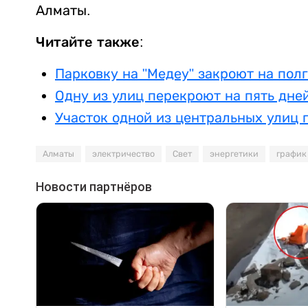
Алматы.
Читайте также:
Парковку на "Медеу" закроют на пол
Одну из улиц перекроют на пять дне
Участок одной из центральных улиц
Алматы
электричество
Свет
энергетики
график