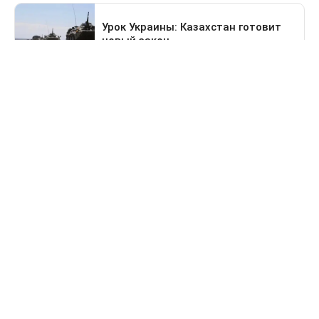
Предыдущая новость
Поездка в Тараз станет дольше: водителей
перенаправят на старый перевал
Свидетельство о постановке на учет периодического печатного
издания №16475-СИ от 24.04.2017 г. Выдано Комитетом
государственного контроля в области связи, информатизации
и средств массовой информации Министерства информации и
коммуникации Республики Казахстан.
Информационная продукция данного сетевого ресурса
предназначена для лиц, достигших 18 лет и старше.
© 2026 Liter.kz. Все права защищены.