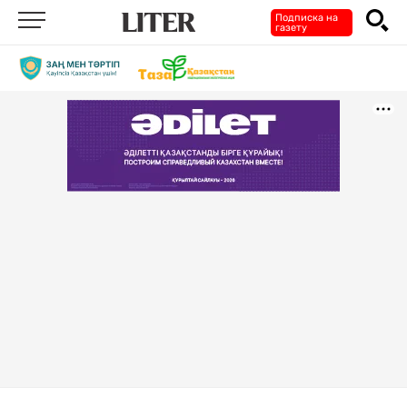
Подписка на
газету