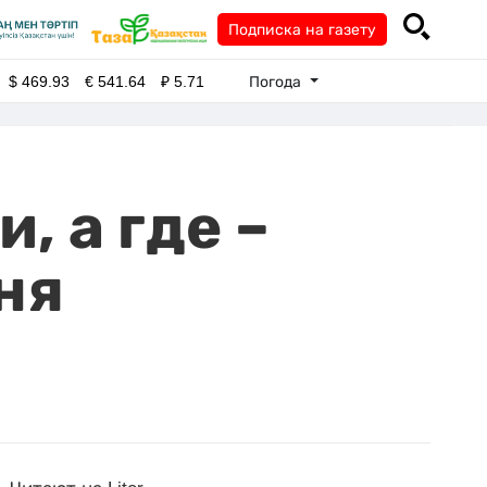
Подписка на газету
Погода
$
469.93
€
541.64
₽
5.71
, а где –
ня