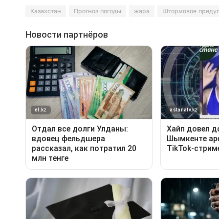
Казахстан
Прогноз погоды
жара
Штормовое преду