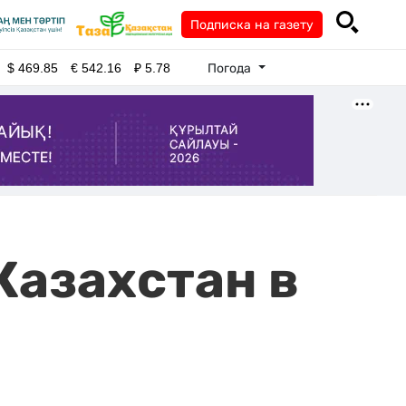
Подписка на газету
Погода
$
469.85
€
542.16
₽
5.78
Казахстан в