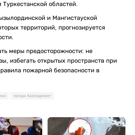
 Туркестанской областей.
Кызылординской и Мангистауской
которых территорий, прогнозируется
ости.
ть меры предосторожности: не
зы, избегать открытых пространств при
правила пожарной безопасности в
ики
погода Казгидромет