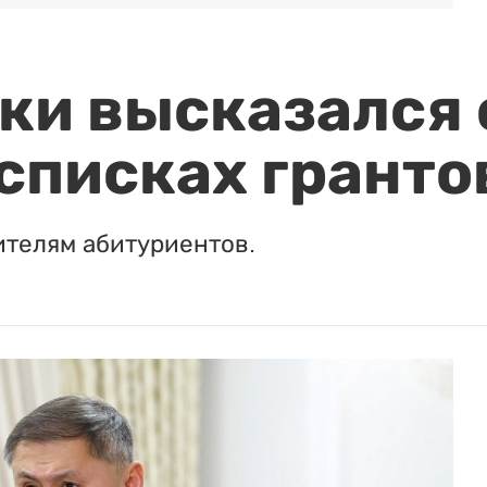
и высказался о
 списках гранто
ителям абитуриентов.