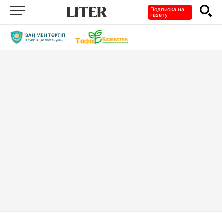
Подписка на
газету