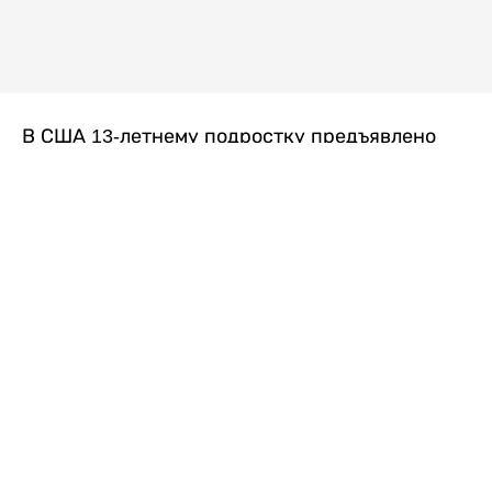
В США 13-летнему подростку предъявлено
обвинение в убийстве второй степени после
гибели его 14-летней сводной сестры. По
версии следствия, трагедия произошла
вскоре после ссоры между детьми, передает
Liter.kz
со ссылкой на
kmph.com
.
Как сообщили в полиции, девочка получила
огнестрельное ранение в голову. Она
скончалась от полученных травм.
Во время происшествия в доме находились
несколько человек, в том числе пятилетний