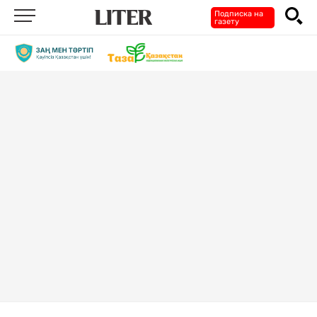
Подписка на
газету