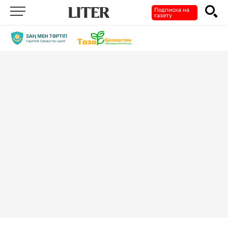
Подписка на
газету