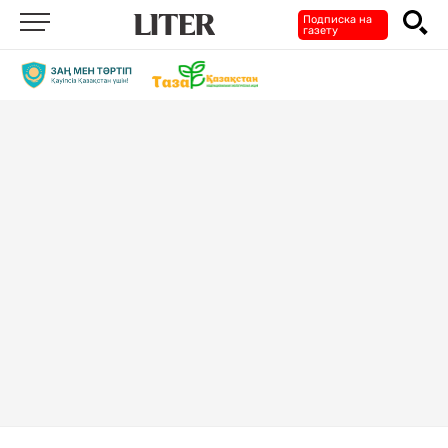
Подписка на
газету