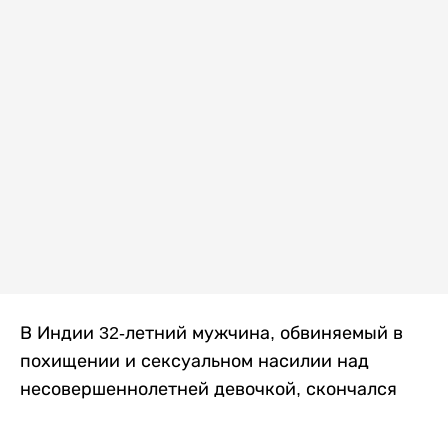
В Индии 32-летний мужчина, обвиняемый в
похищении и сексуальном насилии над
несовершеннолетней девочкой, скончался
после того, как разъяренная толпа жестоко
избила его в. Полиция сообщила об аресте