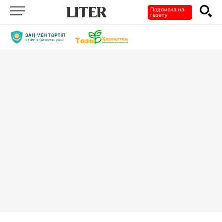
Подписка на
газету