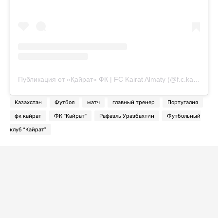
Публикация от «Қайрат» ФК | FC Kairat Almaty (@f.c.kairat)
Казахстан
Футбол
матч
главный тренер
Португалия
фк кайрат
ФК "Кайрат"
Рафаэль Уразбахтин
Футбольный
клуб “Кайрат”