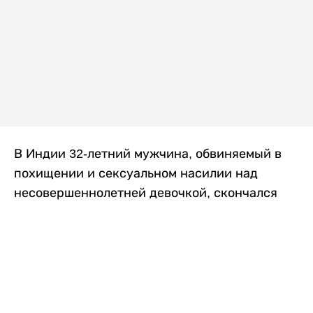
В Индии 32-летний мужчина, обвиняемый в
похищении и сексуальном насилии над
несовершеннолетней девочкой, скончался
после того, как разъяренная толпа жестоко
избила его в. Полиция сообщила об аресте
восьми человек, причастных к нападению,
передает
Liter.kz
со ссылкой на
news9live
.
Местные жители рассказали, что