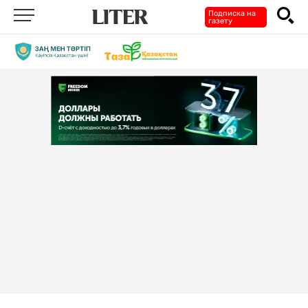
Подписка на
газету