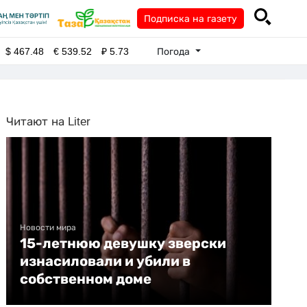
Подписка на газету
Погода
$
467.48
€
539.52
₽
5.73
Читают на Liter
Новости мира
15-летнюю девушку зверски
изнасиловали и убили в
собственном доме