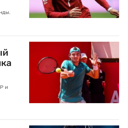
нды.
ый
ика
P и