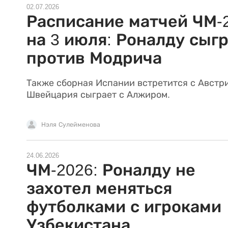
02.07.2026
Расписание матчей ЧМ-
на 3 июля: Роналду сыг
против Модрича
Также сборная Испании встретится с Австр
Швейцария сыграет с Алжиром.
Нэля Сулейменова
24.06.2026
ЧМ-2026: Роналду не
захотел меняться
футболками с игроками
Узбекистана