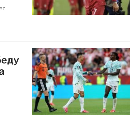
ес
беду
а