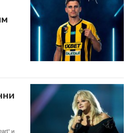
им
нни
art" и