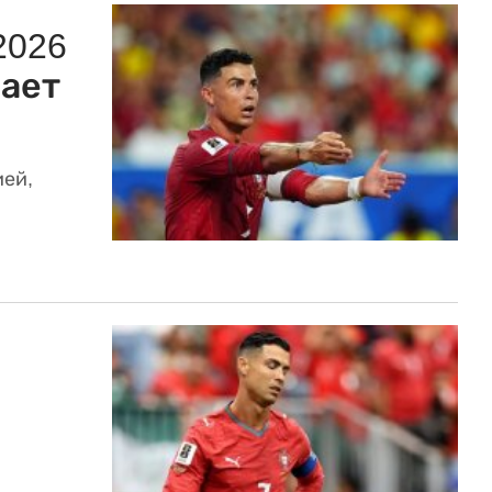
2026
рает
ией,