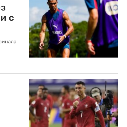
ез
и с
финала