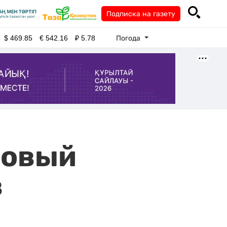
Подписка на газету
Погода
$
469.85
€
542.16
₽
5.78
новый
в