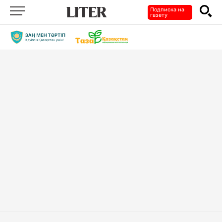
Подписка на
газету