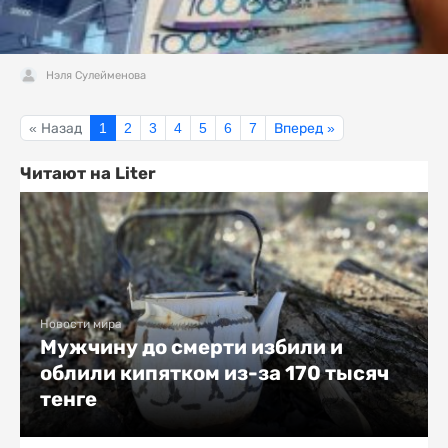
Нэля Сулейменова
« Назад
1
2
3
4
5
6
7
Вперед »
Читают на Liter
Новости мира
Мужчину до смерти избили и
облили кипятком из-за 170 тысяч
тенге