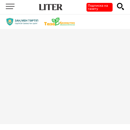
Подписка на
газету