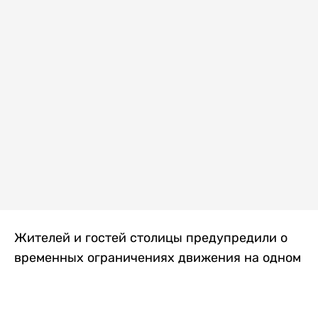
Жителей и гостей столицы предупредили о
временных ограничениях движения на одном
из самых загруженных проспектов города.
Причиной станут дорожные работы, которые
продлятся два дня, передает
Liter.kz
.