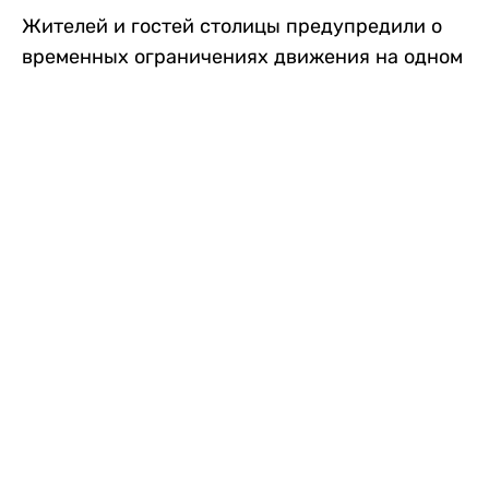
Жителей и гостей столицы предупредили о
временных ограничениях движения на одном
из самых загруженных проспектов города.
Причиной станут дорожные работы, которые
продлятся два дня, передает
Liter.kz
.
По информации городских служб, с 7 по 8
августа на проспекте Кабанбай батыра
пройдет ремонт дорожного покрытия. В связи
с этим движение будет частично ограничено
на участке от улицы Калкаман до улицы
Сарайшык. Полностью перекрывать дорогу не
планируется. На время ремонта движение
транспорта организуют по одной стороне
проезжей части в обоих направлениях, что
может привести к затруднениям в часы пик.