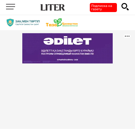
Подписка на
газету